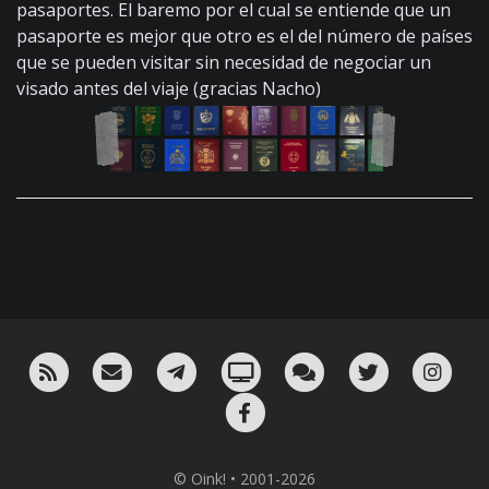
pasaportes. El baremo por el cual se entiende que un
pasaporte es mejor que otro es el del número de países
que se pueden visitar sin necesidad de negociar un
visado antes del viaje (gracias Nacho)
RSS
¡Mándame un email!
¡Nuestro canal en Telegram!
Oink! TV
Charla con nosotros 
Twitter
Ins
Facebook
© Oink! • 2001-2026