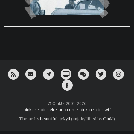
RSS
¡Mándame un email!
¡Nuestro canal en Telegram!
Oink! TV
Charla con nosotros 
Twitter
Ins
Facebook
© Oink! • 2001-2026
oink.es
•
oink.elrellano.com
•
oink.in
•
oink.wtf
Theme by
beautiful-jekyll
(unjekyllified by
Oink!
)