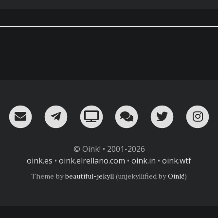
RSS
¡Mándame un email!
¡Nuestro canal en Telegram!
Oink! TV
Charla con nosot
Twitter
I
© Oink! • 2001-2026
oink.es
•
oink.elrellano.com
•
oink.in
•
oink.wtf
Theme by
beautiful-jekyll
(unjekyllified by
Oink!
)