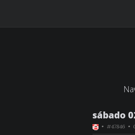
Nav
sábado 0
•
#47846
• 0