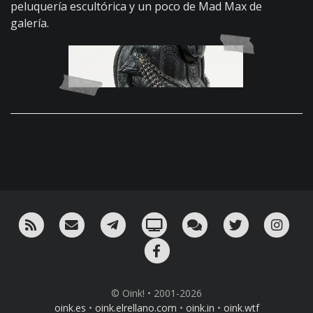
peluquería escultórica y un poco de Mad Max de
galería.
RSS
¡Mándame un email!
¡Nuestro canal en Telegram!
Oink! TV
Charla con nosotros 
Twitter
Ins
Facebook
© Oink! • 2001-2026
oink.es
•
oink.elrellano.com
•
oink.in
•
oink.wtf